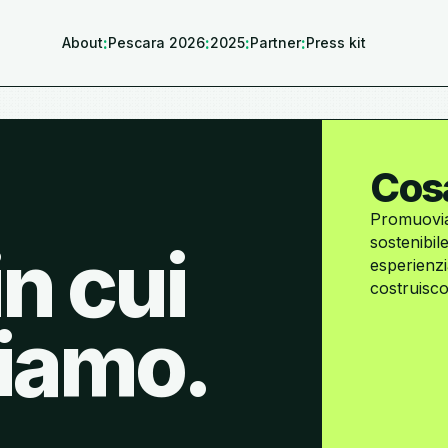
:
:
:
:
About
Pescara 2026
2025
Partner
Press kit
Cos
Promuovia
sostenibil
in cui
esperienzia
costruisco
iamo.