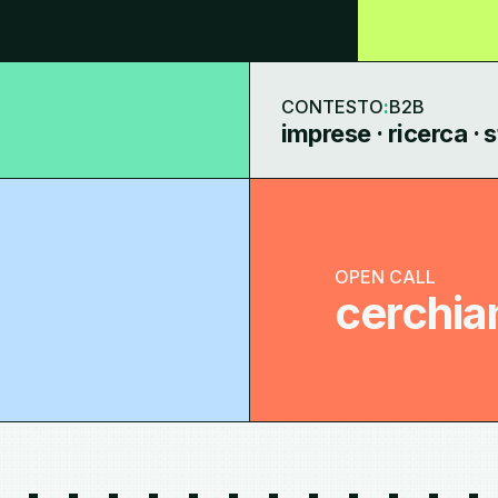
CONTESTO
:
B2B
imprese · ricerca · 
OPEN CALL
cerchia