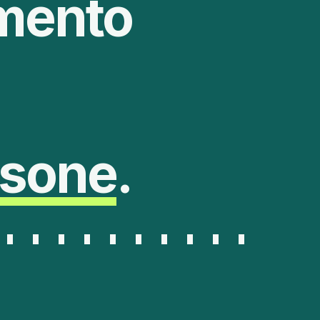
amento
rsone
.