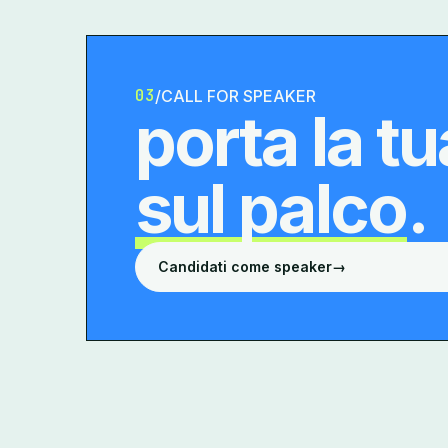
03
/
CALL FOR SPEAKER
porta la t
sul palco
.
Candidati come speaker
→