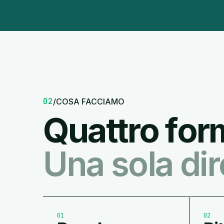
02
/
COSA FACCIAMO
Quattro for
Una sola dir
01
02