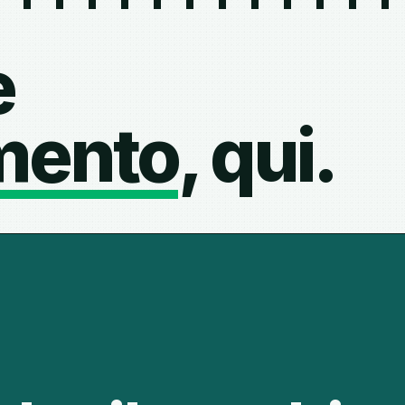
e
mento
, qui.