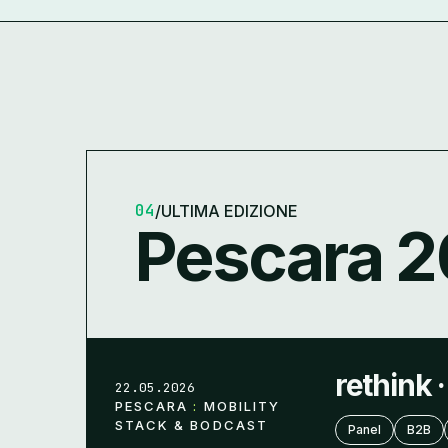
04
/
ULTIMA EDIZIONE
Pescara 2
rethink 
22.05.2026
PESCARA
:
MOBILITY
STACK & BODCAST
Panel
B2B