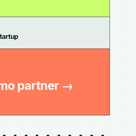
startup
mo partner
→