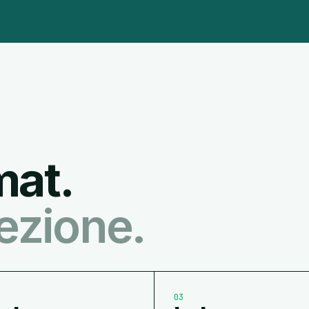
mat.
ezione.
03