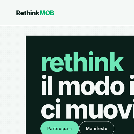
Rethink
MOB
rethink
il modo 
ci muov
Partecipa
→
Manifesto