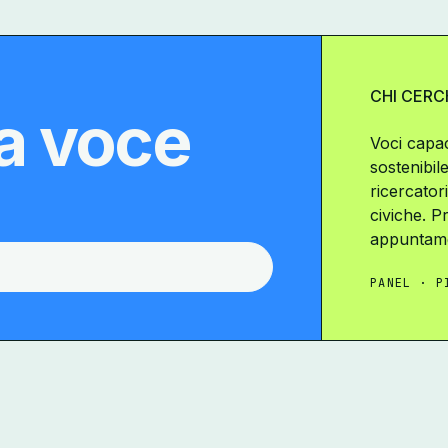
CHI CER
ua voce
Voci capaci
sostenibil
ricercatori
civiche. P
appuntam
PANEL · P