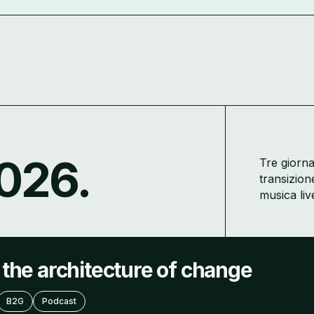
026.
Tre giorna
transizion
musica liv
· the architecture of change
B2G
Podcast