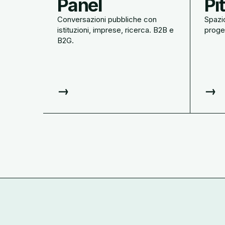
Panel
Pi
Conversazioni pubbliche con
Spazio
istituzioni, imprese, ricerca. B2B e
proget
B2G.
→
→