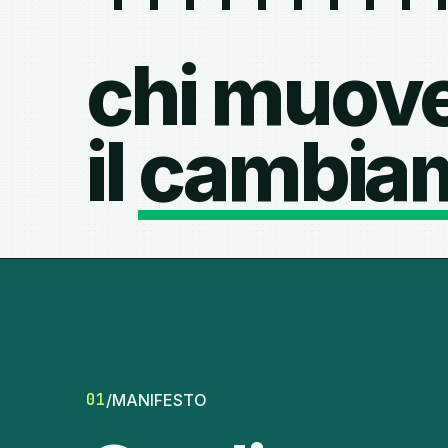
chi muov
il
cambia
01
/
MANIFESTO